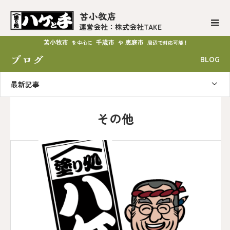
苫小牧店
運営会社：株式会社TAKE
苫小牧市
千歳市
恵庭市
を中心に
や
周辺で対応可能！
ブログ
BLOG
最新記事
その他