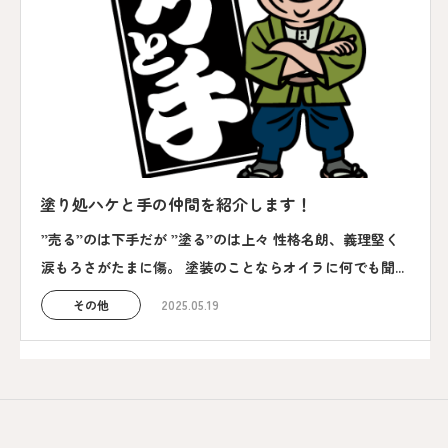
塗り処ハケと手の仲間を紹介します！
”売る”のは下手だが ”塗る”のは上々 性格名朗、義理堅く
涙もろさがたまに傷。 塗装のことならオイラに何でも聞...
その他
2025.05.19