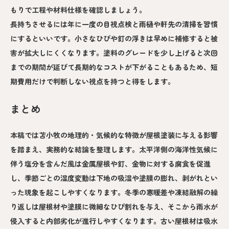
もりで工程や材料仕様を確認しましょう。
長持ちさせるには年に一度の目視点検と雨樋や軒先の清掃を習慣
にするといいです。小さなひびや釘の浮きは早めに補修すると被
害が拡大しにくくなります。塗料のグレードを少し上げると次回
までの期間が延びて長期的なコストが下がることもあるため、短
期費用だけで判断しない視点を持つと得をします。
まとめ
本稿では苫小牧の地理的・気候的な特徴が屋根塗装に与える影響
を踏まえ、実務的な結論を整理します。太平洋側の海洋性気候に
伴う塩分を含んだ風は金属屋根や釘、金物に対する腐食を促進
し、季節ごとの湿度変動は下地の吸湿や塗膜の膨れ、剥がれとい
った現象を起こしやすくなります。冬季の寒暖差や凍結融解の繰
り返しは屋根材や塗膜に微細なひび割れを与え、そこから雨水が
侵入すると内部劣化が進行しやすくなります。古い屋根材は吸水