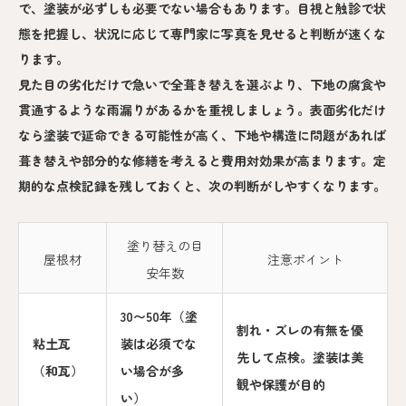
で、塗装が必ずしも必要でない場合もあります。目視と触診で状
態を把握し、状況に応じて専門家に写真を見せると判断が速くな
ります。
見た目の劣化だけで急いで全葺き替えを選ぶより、下地の腐食や
貫通するような雨漏りがあるかを重視しましょう。表面劣化だけ
なら塗装で延命できる可能性が高く、下地や構造に問題があれば
葺き替えや部分的な修繕を考えると費用対効果が高まります。定
期的な点検記録を残しておくと、次の判断がしやすくなります。
塗り替えの目
屋根材
注意ポイント
安年数
30〜50年（塗
割れ・ズレの有無を優
粘土瓦
装は必須でな
先して点検。塗装は美
（和瓦）
い場合が多
観や保護が目的
い）