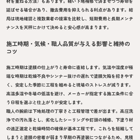
材を重ねる方法）もあります。軽い下地補修で済ませつつ寿命を
延ばせる場合があり、撤去費用を抑えられる利点があります。結
局は現地確認と複数業者の提案を比較し、短期費用と長期メンテ
ナンスを天秤にかけて決めると安心感が高まります。
施工時期・気候・職人品質が与える影響と維持の
コツ
施工時期は塗膜の仕上がりと寿命に直結します。気温や湿度が極
端な時期は乾燥不良やシンナー抜けの遅れで塗膜欠陥を招きやす
く、安定した季節に工程を組めると現場のストレスが減ります。
高温多湿や冬場の低温を避け、メーカーが指定する施工条件に合
う日程を選ぶと仕上がりが安定します。
職人の腕前は下地処理の丁寧さと工程管理で差が出ます。高圧洗
浄での汚れ落とし、劣化したシーリングや釘頭の補修、下塗り材
の適正選定と乾燥時間の確保が基本工程です。これらを短縮して
しまうと塗膜の密着が弱まり早期の再塗装につながるため、見積