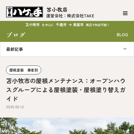
苫小牧店
運営会社：株式会社TAKE
苫小牧市
千歳市
恵庭市
を中心に
や
周辺で対応可能！
ブログ
BLOG
最新記事
屋根塗装 業者別
苫小牧市の屋根メンテナンス：オープンハウ
スグループによる屋根塗装・屋根塗り替えガ
イド
2026.06.12