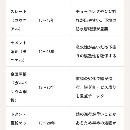
スレート
チョーキングやひび割
（コロニ
10〜15年
れが出やすい。下地の
アル）
防水層確認が重要
セメント
吸水性が高いため下塗
系瓦（モ
10〜15年
りの浸透性を確保する
ニエル）
金属屋根
塗膜の劣化で錆が進
（ガルバ
15〜20年
行。継ぎ目・ビス周り
リウム鋼
を重点チェック
板）
トタン・
錆の進行が早いことが
亜鉛めっ
10〜20年
あるため早めの処置が