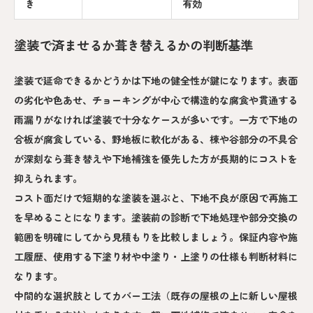
き
有効
塗装で済ませるか葺き替えるかの判断基準
塗装で延命できるかどうかは下地の健全性が鍵になります。表面
の劣化や色あせ、チョーキングが中心で構造的な腐食や貫通する
雨漏りがなければ塗装で十分なケースが多いです。一方で下地の
合板が腐食している、野地板に軟化がある、棟や谷部分の不具合
が深刻なら葺き替えや下地補強を優先した方が長期的にコストを
抑えられます。
コスト面だけで短期的な塗装を選ぶと、下地不良が原因で再施工
を早めることになります。塗装前の診断で下地処理や部分交換の
範囲を明確にしてから見積もりを比較しましょう。保証内容や施
工履歴、使用する下塗り材や中塗り・上塗りの仕様も判断材料に
なります。
中間的な選択肢としてカバー工法（既存の屋根の上に新しい屋根