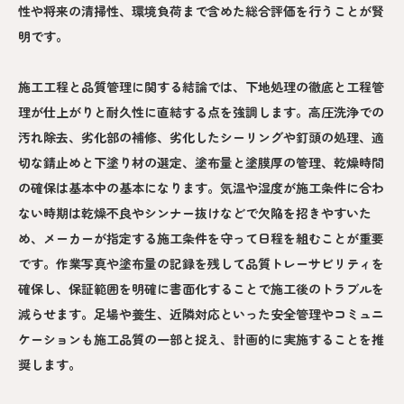
性や将来の清掃性、環境負荷まで含めた総合評価を行うことが賢
明です。
施工工程と品質管理に関する結論では、下地処理の徹底と工程管
理が仕上がりと耐久性に直結する点を強調します。高圧洗浄での
汚れ除去、劣化部の補修、劣化したシーリングや釘頭の処理、適
切な錆止めと下塗り材の選定、塗布量と塗膜厚の管理、乾燥時間
の確保は基本中の基本になります。気温や湿度が施工条件に合わ
ない時期は乾燥不良やシンナー抜けなどで欠陥を招きやすいた
め、メーカーが指定する施工条件を守って日程を組むことが重要
です。作業写真や塗布量の記録を残して品質トレーサビリティを
確保し、保証範囲を明確に書面化することで施工後のトラブルを
減らせます。足場や養生、近隣対応といった安全管理やコミュニ
ケーションも施工品質の一部と捉え、計画的に実施することを推
奨します。