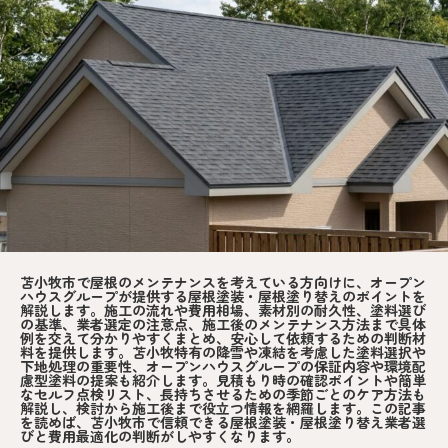
苫小牧市で屋根のメンテナンスを考えている方向けに、オープン
ハウスグループが提供する屋根塗装・屋根塗り替えのポイントを
解説します。施工の流れや費用相場、素材別の耐久性、塗料選び
の基準、業者選定の注意点、施工後のメンテナンス方法まで具体
例を交えて分かりやすくまとめ、安心して依頼するための判断材
料を提供します。苫小牧特有の降雪や凍結を考慮した塗料選択や
下地処理の重要性、オープンハウスグループの保証内容や環境配
慮型塗料の提案も紹介します。見積もり時の確認ポイントや簡単
なセルフ点検リスト、長持ちさせるための季節ごとのケア方法も
解説し、検討から施工後まで役立つ情報を網羅します。この記事
を読めば、苫小牧市で信頼できる屋根塗装・屋根塗り替え業者選
びと費用最適化の判断がしやすくなります。