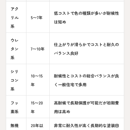
アク
低コストで色の種類が多いが耐候性
リル
5〜7年
は短め
系
ウレ
仕上がりが滑らかでコストと耐久の
タン
7〜10年
バランス良好
系
シリ
10〜15
耐候性とコストの総合バランスが良
コン
年
く一般住宅で多用
系
フッ
15〜20
高耐候で長期保護が可能だが初期費
素系
年
用は高め
無機
20年以
非常に耐久性が高く長期的な塗装回