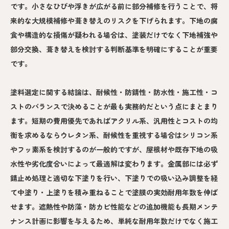
です。小さなひびや浮きが広がる前に部分補修を行うことで、将
来的な大規模補修や葺き替えのリスクを下げられます。下地の腐
食や構造的な損傷が疑われる場合は、塗装だけでなく下地補強や
部分交換、葺き替えを検討する判断基準を明確にすることが重要
です。
塗料選定に関する結論は、耐候性・防錆性・防水性・施工性・コ
ストのバランスで決めることが最も実務的だという点にまとまり
ます。短期の費用優先であればアクリル系、汎用性とコストの均
衡を求めるならウレタン系、耐候性を重視する場合はシリコン系
やフッ素系を検討するのが一般的ですが、屋根材や既存下地の吸
水性や劣化度合いによって最適解は変わります。金属部には必ず
錆止め処理と適切な下塗りを行い、下塗りでの吸い込み調整を経
て中塗り・上塗りを積み重ねることで塗膜の実効耐用年数を伸ば
せます。遮熱性や防藻・防カビ性能などの追加機能も長期メンテ
ナンス計画に影響を与えるため、単純な耐用年数だけでなく施工