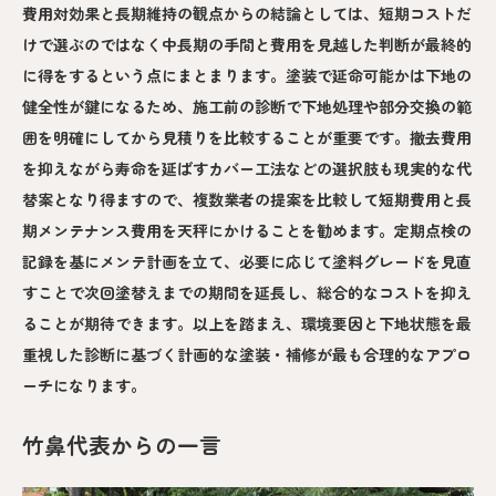
費用対効果と長期維持の観点からの結論としては、短期コストだ
けで選ぶのではなく中長期の手間と費用を見越した判断が最終的
に得をするという点にまとまります。塗装で延命可能かは下地の
健全性が鍵になるため、施工前の診断で下地処理や部分交換の範
囲を明確にしてから見積りを比較することが重要です。撤去費用
を抑えながら寿命を延ばすカバー工法などの選択肢も現実的な代
替案となり得ますので、複数業者の提案を比較して短期費用と長
期メンテナンス費用を天秤にかけることを勧めます。定期点検の
記録を基にメンテ計画を立て、必要に応じて塗料グレードを見直
すことで次回塗替えまでの期間を延長し、総合的なコストを抑え
ることが期待できます。以上を踏まえ、環境要因と下地状態を最
重視した診断に基づく計画的な塗装・補修が最も合理的なアプロ
ーチになります。
竹鼻代表からの一言