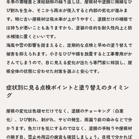
冬季の寒暖差と凍結融解の繰り返しは、屋根材や塗膜に微細なひ
び割れを生み、そこから雨水が侵入すると内部の劣化が進みま
す。特に古い屋根材は吸水率が上がりやすく、塗膜だけの補修で
は持ちが悪いこともありますから、塗装の目的を耐久性向上と防
水補強に置くといいです。
海風や雪の影響を踏まえると、定期的な点検と早めの塗り替えで
被害を抑えられます。小さなひびや錆を放置すると工事費用がか
さんでしまうので、目に見える変化が出たら専門家に相談し、屋
根全体の状態に合わせた対策を選ぶと安心です。
症状別に見る点検ポイントと塗り替えのタイミン
グ
屋根の変化は色褪せだけでなく、塗膜のチョーキング（白亜
化）、ひび割れ、剥がれ、サビの発生、雨漏り前の染みなどで分
かります。色だけを気にするのではなく、塗膜の手触りや屋根材
の継ぎ目、雪止め周辺の腐食も確認しましょう。目視で分かれば