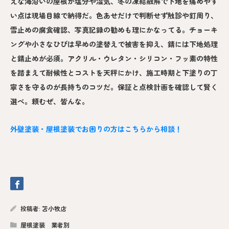
えな海沿いの屋根が塩分や湿気、冬の凍結融解で下地を痛めやす
い点は現場目線で納得だ。色あせだけで判断せず触診や釘周り、
雪止めの腐食確認、写真記録の勧めも理にかなってる。チョーキ
ングや小さなひびは早めの塗替えで被害を抑え、錆には下地処理
と錆止めが必須。アクリル・ウレタン・シリコン・フッ素の特性
を踏まえて耐候性とコストを天秤にかけ、施工時期と下塗りの丁
寧さを守るのが長持ちのコツだ。保証と点検計画を確認して賢く
選べ。頼むぜ、皆んな。
外壁塗装・屋根塗装でお困りの方はこちらから相談！
投稿者:
苫小牧店
屋根塗装 業者別