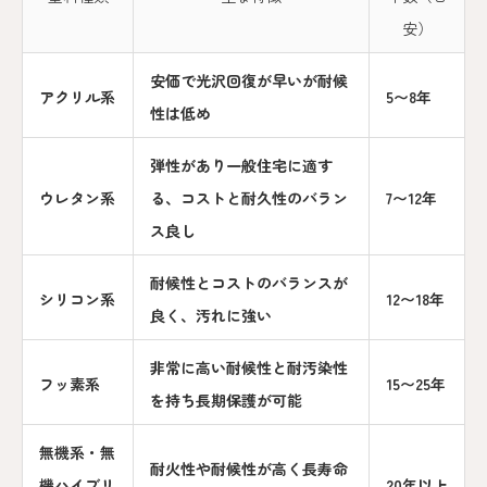
安）
安価で光沢回復が早いが耐候
アクリル系
5〜8年
性は低め
弾性があり一般住宅に適す
ウレタン系
る、コストと耐久性のバラン
7〜12年
ス良し
耐候性とコストのバランスが
シリコン系
12〜18年
良く、汚れに強い
非常に高い耐候性と耐汚染性
フッ素系
15〜25年
を持ち長期保護が可能
無機系・無
耐火性や耐候性が高く長寿命
機ハイブリ
20年以上