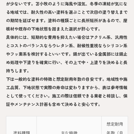
が少ないです。苫小牧のように海風や湿気、冬季の凍結が気にな
る地域では、耐久性の高い塗料を選ぶことで次回の塗り替えまで
の期間を延ばせます。塗料の種類ごとに長所短所があるので、屋
根材や既存の下地状態を踏まえた選択が肝心です。
具体的には、短期的な費用を抑えたい場合はアクリル系、汎用性
とコストのバランスならウレタン系、耐候性重視ならシリコン系
やフッ素系を検討するといいです。錆が出ている金属部には錆止
め処理や下塗りを確実に行い、その上で中・上塗りを決めると長
持ちします。
下は一般的な塗料の特徴と想定耐用年数の目安です。地域性や施
工品質、下地状態で実際の寿命は変わりますから、表は参考情報
として使ってください。施工の際は信頼できる業者と相談し、保
証やメンテナンス計画も含めて決めると安心です。
想定耐用
塗料種類
主な特徴
年数（目