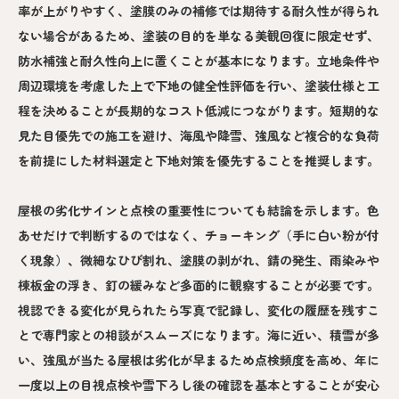
率が上がりやすく、塗膜のみの補修では期待する耐久性が得られ
ない場合があるため、塗装の目的を単なる美観回復に限定せず、
防水補強と耐久性向上に置くことが基本になります。立地条件や
周辺環境を考慮した上で下地の健全性評価を行い、塗装仕様と工
程を決めることが長期的なコスト低減につながります。短期的な
見た目優先での施工を避け、海風や降雪、強風など複合的な負荷
を前提にした材料選定と下地対策を優先することを推奨します。
屋根の劣化サインと点検の重要性についても結論を示します。色
あせだけで判断するのではなく、チョーキング（手に白い粉が付
く現象）、微細なひび割れ、塗膜の剥がれ、錆の発生、雨染みや
棟板金の浮き、釘の緩みなど多面的に観察することが必要です。
視認できる変化が見られたら写真で記録し、変化の履歴を残すこ
とで専門家との相談がスムーズになります。海に近い、積雪が多
い、強風が当たる屋根は劣化が早まるため点検頻度を高め、年に
一度以上の目視点検や雪下ろし後の確認を基本とすることが安心