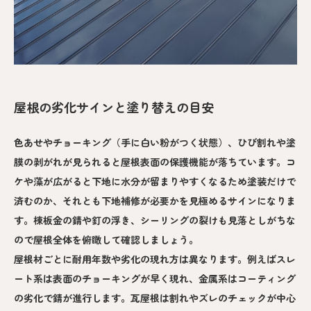
屋根の劣化サインと塗り替えの目安
色あせやチョーキング（手に白い粉がつく状態）、ひび割れや塗
膜の剥がれが見られると屋根表面の保護機能が落ちています。コ
ケや藻が広がると下地に水分が留まりやすくなるため塗装だけで
済むのか、それとも下地補修が必要かを見極めるサインになりま
す。棟板金の錆や釘の浮き、シーリングの裂けも見落としがちな
ので屋根全体を俯瞰して確認しましょう。
屋根材ごとに耐用年数や劣化の現れ方は異なります。例えばスレ
ート系は表面のチョーキングが早く現れ、金属系はコーティング
の劣化で錆が進行します。瓦屋根は割れやズレのチェックが中心