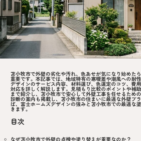
苫小牧市で外壁の劣化や汚れ、色あせが気になり始めた
重要です。本記事では、地域特有の寒暖差や潮風への耐
デザインのサービス内容、材料選び、色選定のコツ、費
対応を詳しく解説します。見積もり比較のポイントや補
まで紹介し、苫小牧市で安心して外壁工事を任せるため
診断の案内も掲載し、苫小牧市の住まいに最適な外壁プ
ば、富士ホームズデザインの強みと苫小牧市での最適な
きます。
目次
なぜ苫小牧市で外壁の点検や塗り替えが重要なのか？