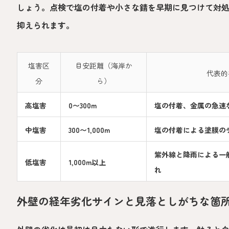
しょう。点検で塩の付着や小さな錆を早期に見つけて対
抑えられます。
塩害区
目安距離（海岸か
代表的
分
ら）
高塩害
0〜300m
塩の付着、金属の急速
中塩害
300〜1,000m
塩の付着による塗膜の
紫外線と降雨による一
低塩害
1,000m以上
れ
外壁の経年劣化サインと見落としがちな箇