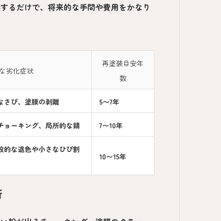
処するだけで、将来的な手間や費用をかなり
再塗装目安年
な劣化症状
数
なさび、塗膜の剥離
5〜7年
チョーキング、局所的な錆
7〜10年
般的な退色や小さなひび割
10〜15年
所