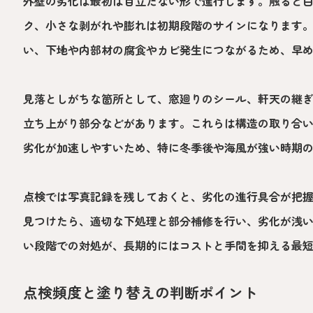
外壁の劣化は最初は目立たない形で進行します。触ると
ク、小さな剥がれや膨れは初期段階のサインになります
い、下地や内部材の腐食やカビ発生につながるため、早
見落としがちな箇所として、窓廻りのシール、軒天の継
立ち上がり部分などがあります。これらは構造の取り合
劣化が加速しやすいため、特に冬季後や海風が強い時期
点検では写真記録を残しておくと、劣化の進行具合が把
見つけたら、適切な下処理と部分補修を行い、劣化が浅
い段階での対処が、長期的にはコストと手間を抑える最
点検頻度と塗り替えの判断ポイント